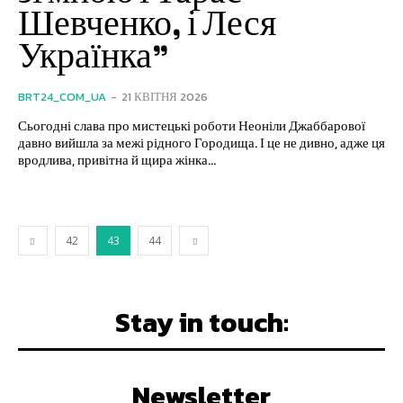
Шевченко, і Леся
Українка”
BRT24_COM_UA
-
21 КВІТНЯ 2026
Сьогодні слава про мистецькі роботи Неоніли Джаббарової
давно вийшла за межі рідного Городища. І це не дивно, адже ця
вродлива, привітна й щира жінка...
42
43
44
Stay in touch:
Newsletter