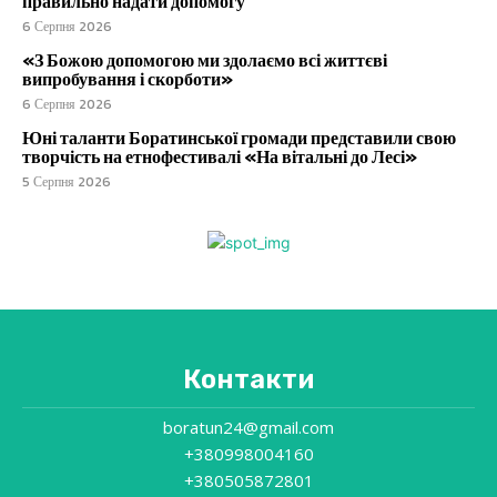
правильно надати допомогу
6 Серпня 2026
«З Божою допомогою ми здолаємо всі життєві
випробування і скорботи»
6 Серпня 2026
Юні таланти Боратинської громади представили свою
творчість на етнофестивалі «На вітальні до Лесі»
5 Серпня 2026
Контакти
boratun24@gmail.com
+380998004160
+380505872801