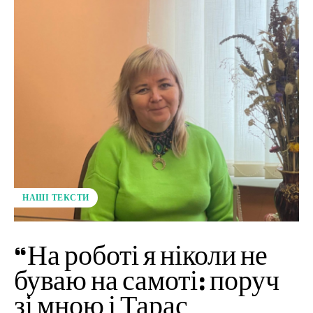
НАШІ ТЕКСТИ
“На роботі я ніколи не
буваю на самоті: поруч
зі мною і Тарас