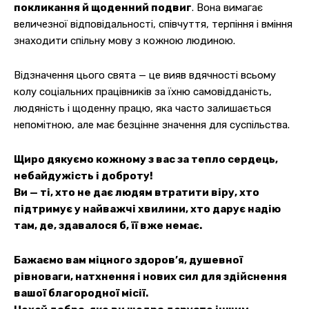
покликання й щоденний подвиг
. Вона вимагає
величезної відповідальності, співчуття, терпіння і вміння
знаходити спільну мову з кожною людиною.
Відзначення цього свята — це вияв вдячності всьому
колу соціальних працівників за їхню самовідданість,
людяність і щоденну працю, яка часто залишається
непомітною, але має безцінне значення для суспільства.
Щиро дякуємо кожному з вас за тепло сердець,
небайдужість і доброту!
Ви — ті, хто не дає людям втратити віру, хто
підтримує у найважчі хвилини, хто дарує надію
там, де, здавалося б, її вже немає.
Бажаємо вам міцного здоров’я, душевної
рівноваги, натхнення і нових сил для здійснення
вашої благородної місії.