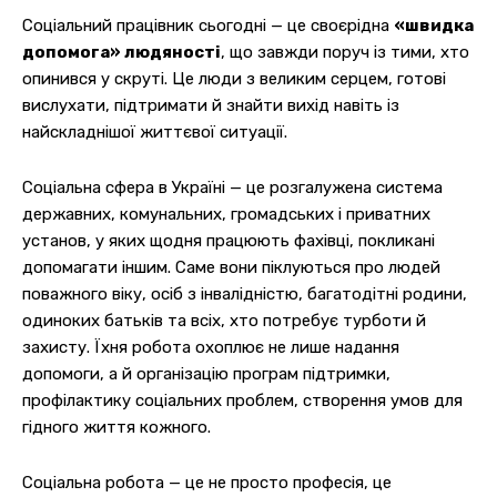
Соціальний працівник сьогодні — це своєрідна
«швидка
допомога» людяності
, що завжди поруч із тими, хто
опинився у скруті. Це люди з великим серцем, готові
вислухати, підтримати й знайти вихід навіть із
найскладнішої життєвої ситуації.
Соціальна сфера в Україні — це розгалужена система
державних, комунальних, громадських і приватних
установ, у яких щодня працюють фахівці, покликані
допомагати іншим. Саме вони піклуються про людей
поважного віку, осіб з інвалідністю, багатодітні родини,
одиноких батьків та всіх, хто потребує турботи й
захисту. Їхня робота охоплює не лише надання
допомоги, а й організацію програм підтримки,
профілактику соціальних проблем, створення умов для
гідного життя кожного.
Соціальна робота — це не просто професія, це