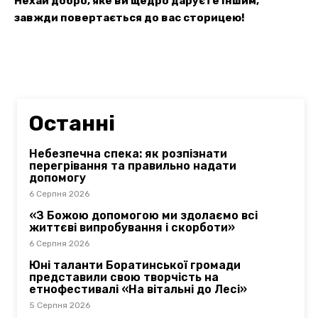
Нехай добро, яке ви щедро даруєте іншим,
завжди повертається до вас сторицею!
Останні
Небезпечна спека: як розпізнати
перегрівання та правильно надати
допомогу
6 Серпня 2026
«З Божою допомогою ми здолаємо всі
життєві випробування і скорботи»
6 Серпня 2026
Юні таланти Боратинської громади
представили свою творчість на
етнофестивалі «На вітальні до Лесі»
5 Серпня 2026