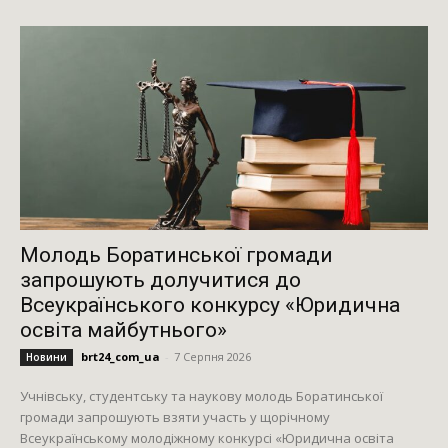
Молодь Боратинської громади
запрошують долучитися до
Всеукраїнського конкурсу «Юридична
освіта майбутнього»
brt24_com_ua
-
7 Серпня 2026
Новини
Учнівську, студентську та наукову молодь Боратинської
громади запрошують взяти участь у щорічному
Всеукраїнському молодіжному конкурсі «Юридична освіта