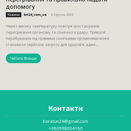
допомогу
brt24_com_ua
-
6 Серпня 2026
Новини
Через високу температуру повітря зростає ризик
перегрівання організму та сонячного удару. Тривале
перебування під прямими сонячними променями може
становити серйозну загрозу для здоров’я, адже...
Читати більше
Контакти
boratun24@gmail.com
+380998004160